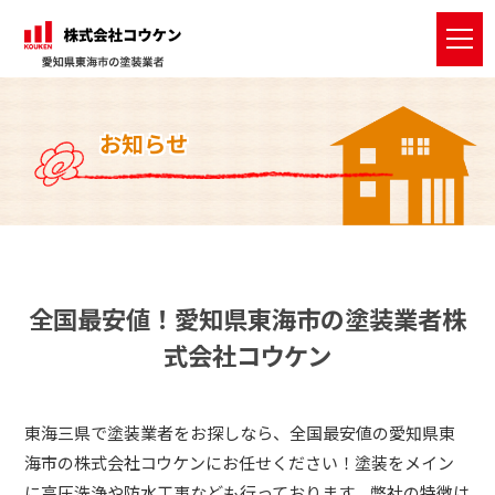
t
o
g
g
l
e
お知らせ
n
a
v
i
g
a
t
i
o
n
全国最安値！愛知県東海市の塗装業者株
式会社コウケン
東海三県で塗装業者をお探しなら、全国最安値の愛知県東
海市の株式会社コウケンにお任せください！塗装をメイン
に高圧洗浄や防水工事なども行っております。弊社の特徴は