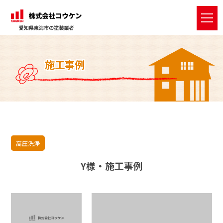
t
o
g
g
l
e
施工事例
n
a
v
i
g
a
t
i
o
n
高圧洗浄
Y様・施工事例